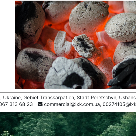
 Ukraine, Gebiet Transkarpatien, Stadt Peretschyn, Ushans
067 313 68 23
commercial@lxk.com.ua, 00274105@lxk